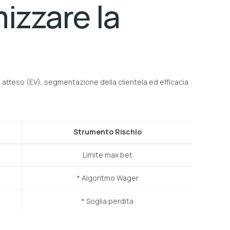
izzare la
 atteso (EV), segmentazione della clientela ed efficacia
Strumento Rischio
Limite max bet
* Algoritmo Wager
* Soglia perdita