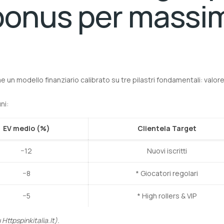
 bonus per massim
n modello finanziario calibrato su tre pilastri fondamentali: valore
ni:
EV medio (%)
Clientela Target
−12
Nuovi iscritti
−8
* Giocatori regolari
−5
* High rollers & VIP
 Httpspinkitalia.It).