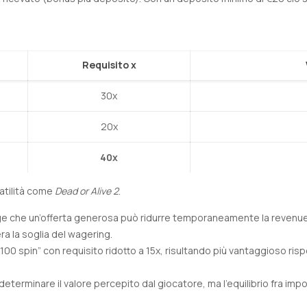
Requisito x
30x
20x
40x
latilità come
Dead or Alive 2
.
merge che un’offerta generosa può ridurre temporaneamente la reven
ra la soglia del wagering.
0 spin” con requisito ridotto a 15x, risultando più vantaggioso ris
eterminare il valore percepito dal giocatore, ma l’equilibrio fra im