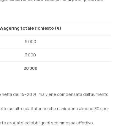
Wagering totale richiesto (€)
9 000
3 000
20 000
ue netta del 15–20 %, ma viene compensata dall’aumento
petto ad altre piattaforme che richiedono almeno 30x per
porto erogato ed obbligo di scommessa effettivo.