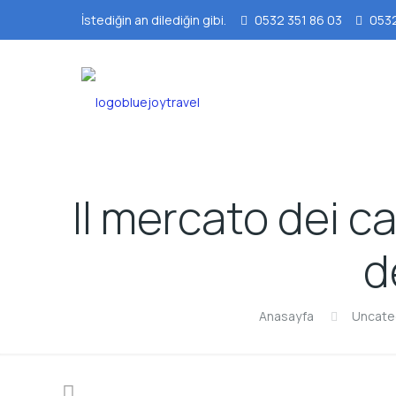
İstediğin an dilediğin gibi.
0532 351 86 03
0532
Il mercato dei ca
d
Anasayfa
Uncate