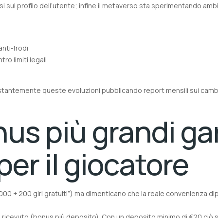
si sul profilo dell’utente; infine il metaverso sta sperimentando amb
nti‑frodi
ro limiti legali
costantemente queste evoluzioni pubblicando report mensili sui cam
nus più grandi ga
per il giocatore
00 + 200 giri gratuiti”) ma dimenticano che la reale convenienza dipe
ale ricevuto (bonus più deposito). Con un deposito minimo di €20 ciò