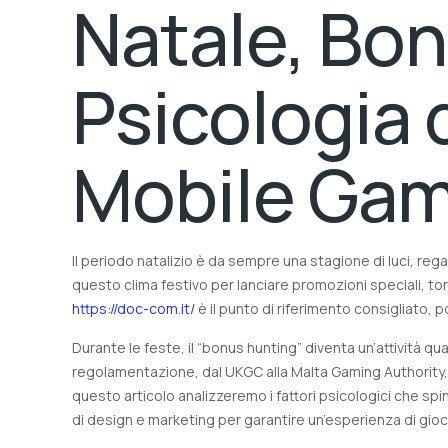
Natale, Bon
Psicologia 
Mobile Gami
Il periodo natalizio è da sempre una stagione di luci, rega
questo clima festivo per lanciare promozioni speciali, to
https://doc-com.it/
è il punto di riferimento consigliato, 
Durante le feste, il “bonus hunting” diventa un’attività quas
regolamentazione, dal UKGC alla Malta Gaming Authority,
questo articolo analizzeremo i fattori psicologici che spin
di design e marketing per garantire un’esperienza di gio