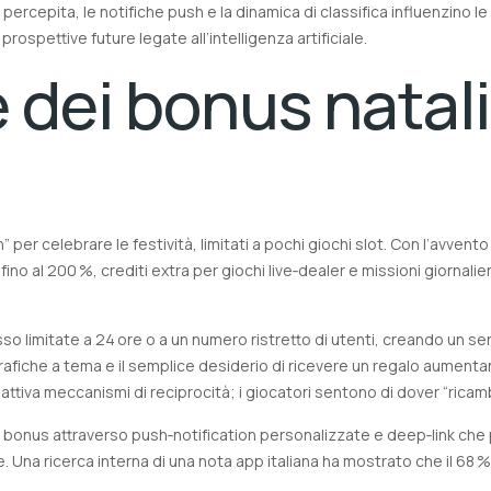
 percepita, le notifiche push e la dinamica di classifica influenzino 
prospettive future legate all’intelligenza artificiale.
e dei bonus natali
” per celebrare le festività, limitati a pochi giochi slot. Con l’avven
fino al 200 %, crediti extra per giochi live‑dealer e missioni giorn
pesso limitate a 24 ore o a un numero ristretto di utenti, creando un se
 grafiche a tema e il semplice desiderio di ricevere un regalo aumen
g” attiva meccanismi di reciprocità; i giocatori sentono di dover “rica
 bonus attraverso push‑notification personalizzate e deep‑link che 
 Una ricerca interna di una nota app italiana ha mostrato che il 68 %