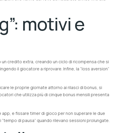
g”: motivi e
 o un credito extra, creando un ciclo di ricompensa che si
ingendo il giocatore a riprovare. Infine, la “loss aversion”
re le proprie giornate attorno ai rilasci di bonus, si
iocatori che utilizza più di cinque bonus mensili presenta
le app, e fissare timer di gioco per non superare le due
 di “tempo di pausa” quando rilevano sessioni prolungate.