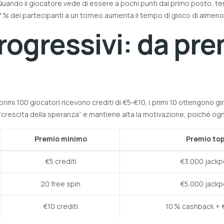
Quando il giocatore vede di essere a pochi punti dal primo posto, ten
 % dei partecipanti a un torneo aumenta il tempo di gioco di almeno 
progressivi: da pre
primi 100 giocatori ricevono crediti di €5‑€10, i primi 10 ottengono giri
“crescita della speranza” e mantiene alta la motivazione, poiché og
Premio minimo
Premio to
€5 crediti
€3.000 jackp
20 free spin
€5.000 jackp
€10 crediti
10 % cashback + 