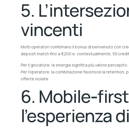
5. L’intersezi
vincenti
Molti operatori combinano il bonus di benvenuto con credi
deposit match fino a €200 e, contestualmente, 50 crediti
Per il giocatore, la sinergia significa più valore percepit
Per l’operatore, la combinazione favorisce la retention, po
offerte isolate.
6. Mobile‑firs
l’esperienza di