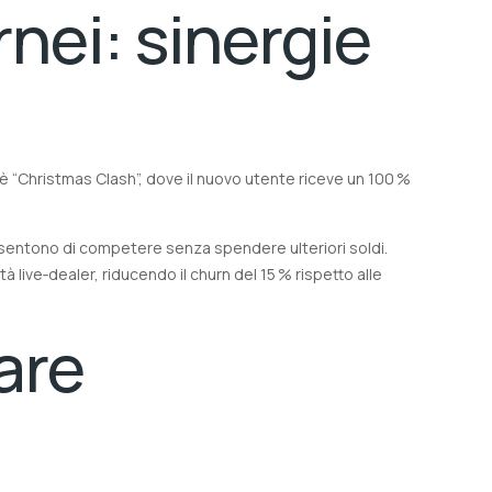
rnei: sinergie
è “Christmas Clash”, dove il nuovo utente riceve un 100 %
o consentono di competere senza spendere ulteriori soldi.
à live‑dealer, riducendo il churn del 15 % rispetto alle
zare