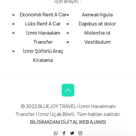
için arayın. :
Ekonomik Rent A Car
Aenean ligula
Lüks Rent A Car
Dapibus at dolor
İzmir Havaalanı
Molestie id
Transfer
Vestibulum
İzmir Şöförlü Araç
Kiralama
© 2022 BLUEJOY TRAVEL | İzmir Havalimanı
Transfer | İzmir Uçak Bileti. Tüm hakları saklıdır.
BİLİSİMADAM DİJİTAL WEB AJANSI