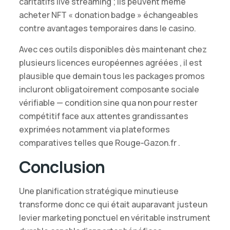
caritatifs live streaming ; ils peuvent même
acheter NFT « donation badge » échangeables
contre avantages temporaires dans le casino.
Avec ces outils disponibles dès maintenant chez
plusieurs licences européennes agréées , il est
plausible que demain tous les packages promos
incluront obligatoirement composante sociale
vérifiable — condition sine qua non pour rester
compétitif face aux attentes grandissantes
exprimées notamment via plateformes
comparatives telles que Rouge‐Gazon.fr .
Conclusion
Une planification stratégique minutieuse
transforme donc ce qui était auparavant justeun
levier marketing ponctuel en véritable instrument