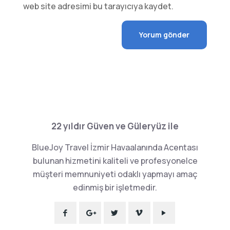
web site adresimi bu tarayıcıya kaydet.
22 yıldır Güven ve Güleryüz ile
BlueJoy Travel İzmir Havaalanında Acentası
bulunan hizmetini kaliteli ve profesyonelce
müşteri memnuniyeti odaklı yapmayı amaç
edinmiş bir işletmedir.