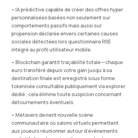
• IA prédictive capable de créer des offres hyper
personnalisées basées non seulement sur
comportements passifs mais aussi sur
propension déclarée envers certaines causes
sociales détectées lors questionnaire RSE
intégré au profil utilisateur mobile.
• Blockchain garantit traçabilité totale — chaque
euro transféré depuis votre gain jusqu’à sa
destination finale est enregistré sous forme
tokenisée consultable publiquement via explorer
dédié ; cela élimine toute suspicion concernant
détournements éventuels.
• Métavers devient nouvelle scène
communautaire où salons virtuels permettent
aux joueurs réunionner autour d’événements