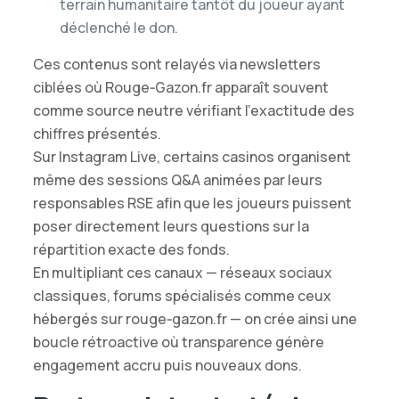
terrain humanitaire tantôt du joueur ayant
déclenché le don.
Ces contenus sont relayés via newsletters
ciblées où Rouge‑Gazon.fr apparaît souvent
comme source neutre vérifiant l’exactitude des
chiffres présentés.
Sur Instagram Live, certains casinos organisent
même des sessions Q&A animées par leurs
responsables RSE afin que les joueurs puissent
poser directement leurs questions sur la
répartition exacte des fonds.
En multipliant ces canaux — réseaux sociaux
classiques, forums spécialisés comme ceux
hébergés sur rouge‑gazon.fr — on crée ainsi une
boucle rétroactive où transparence génère
engagement accru puis nouveaux dons.