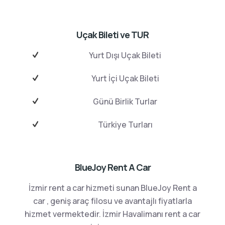
Uçak Bileti ve TUR
Yurt Dışı Uçak Bileti
Yurt İçi Uçak Bileti
Günü Birlik Turlar
Türkiye Turları
BlueJoy Rent A Car
İzmir rent a car hizmeti sunan BlueJoy Rent a
car , geniş araç filosu ve avantajlı fiyatlarla
hizmet vermektedir. İzmir Havalimanı rent a car