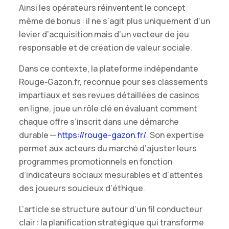
Ainsi les opérateurs réinventent le concept
même de bonus : il ne s’agit plus uniquement d’un
levier d’acquisition mais d’un vecteur de jeu
responsable et de création de valeur sociale.
Dans ce contexte, la plateforme indépendante
Rouge‑Gazon.fr, reconnue pour ses classements
impartiaux et ses revues détaillées de casinos
en ligne, joue un rôle clé en évaluant comment
chaque offre s’inscrit dans une démarche
durable —
https://rouge-gazon.fr/
. Son expertise
permet aux acteurs du marché d’ajuster leurs
programmes promotionnels en fonction
d’indicateurs sociaux mesurables et d’attentes
des joueurs soucieux d’éthique.
L’article se structure autour d’un fil conducteur
clair : la planification stratégique qui transforme