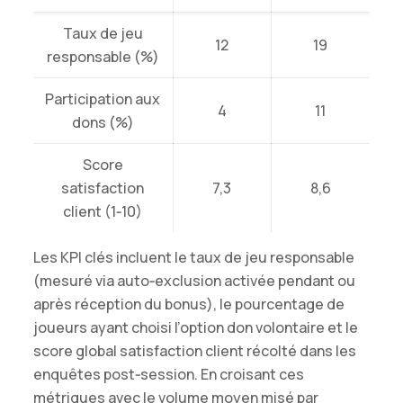
Taux de jeu
12
19
responsable (%)
Participation aux
4
11
dons (%)
Score
satisfaction
7,3
8,6
client (1‑10)
Les KPI clés incluent le taux de jeu responsable
(mesuré via auto‑exclusion activée pendant ou
après réception du bonus), le pourcentage de
joueurs ayant choisi l’option don volontaire et le
score global satisfaction client récolté dans les
enquêtes post‑session. En croisant ces
métriques avec le volume moyen misé par