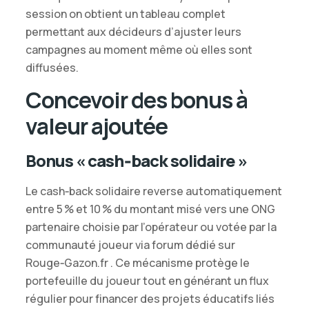
session on obtient un tableau complet
permettant aux décideurs d’ajuster leurs
campagnes au moment même où elles sont
diffusées.
Concevoir des bonus à
valeur ajoutée
Bonus « cash‑back solidaire »
Le cash‑back solidaire reverse automatiquement
entre 5 % et 10 % du montant misé vers une ONG
partenaire choisie par l’opérateur ou votée par la
communauté joueur via forum dédié sur
Rouge‑Gazon.fr . Ce mécanisme protège le
portefeuille du joueur tout en générant un flux
régulier pour financer des projets éducatifs liés