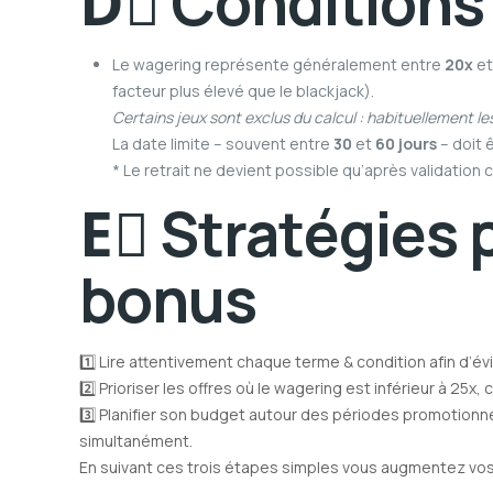
D️⃣ Conditions
Le wagering représente généralement entre
20x
e
facteur plus élevé que le blackjack).
Certains jeux sont exclus du calcul : habituellement les
La date limite – souvent entre
30
et
60 jours
– doit 
* Le retrait ne devient possible qu’après validation
E️⃣ Stratégies 
bonus
1️⃣ Lire attentivement chaque terme & condition afin d’
2️⃣ Prioriser les offres où le wagering est inférieur à 25
3️⃣ Planifier son budget autour des périodes promotionne
simultanément.
En suivant ces trois étapes simples vous augmentez vos 