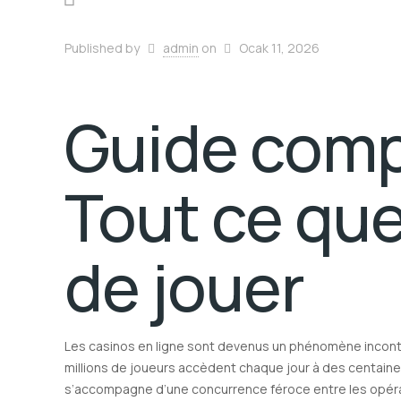
Published by
admin
on
Ocak 11, 2026
Guide compl
Tout ce que
de jouer
Les casinos en ligne sont devenus un phénomène incont
millions de joueurs accèdent chaque jour à des centaines
s’accompagne d’une concurrence féroce entre les opérate