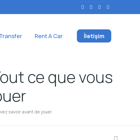
Transfer
Rent A Car
İletişim
Tout ce que vous
ouer
vez savoir avant de jouer