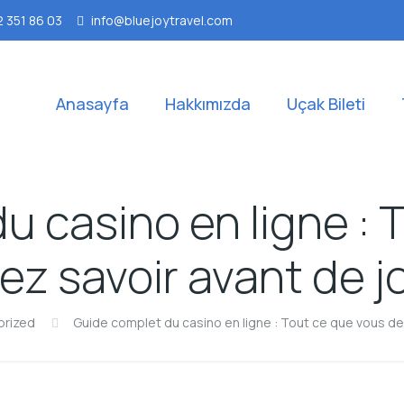
 351 86 03
info@bluejoytravel.com
Anasayfa
Hakkımızda
Uçak Bileti
u casino en ligne : 
ez savoir avant de j
orized
Guide complet du casino en ligne : Tout ce que vous de