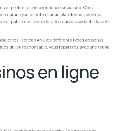
ques et profiter d’une expérience sécurisée. C’est
rence qui analyse et note chaque plateforme selon des
 et publie des tests détaillés qui vous aident à faire le
ise et les licences ANJ, les différents types de bonus
ques du jeu responsable. Vous repartirez avec une feuille
sinos en ligne
0, l’ANJ possède le pouvoir exclusif d’octroyer des